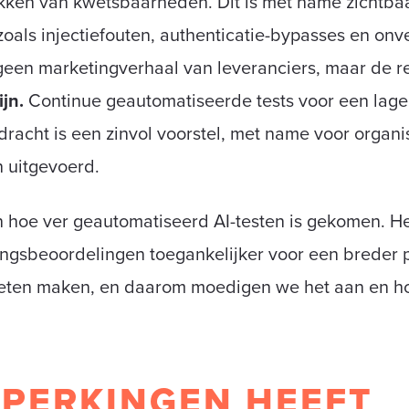
dekken van kwetsbaarheden. Dit is met name zichtb
als injectiefouten, authenticatie-bypasses en onve
 geen marketingverhaal van leveranciers, maar de rea
ijn.
Continue geautomatiseerde tests voor een lagere
acht is een zinvol voorstel, met name voor organis
n uitgevoerd.
n hoe ver geautomatiseerd AI-testen is gekomen. Het
ngsbeoordelingen toegankelijker voor een breder pu
moeten maken, en daarom moedigen we het aan en ho
EPERKINGEN HEEFT