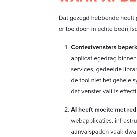
Dat gezegd hebbende heeft g
er toe doen in echte bedrijf
Contextvensters beperk
applicatiegedrag binnen 
services, gedeelde libr
de tool niet het gehele 
dat venster valt is effect
AI heeft moeite met red
webapplicaties, infrastr
aanvalspaden vaak dwars