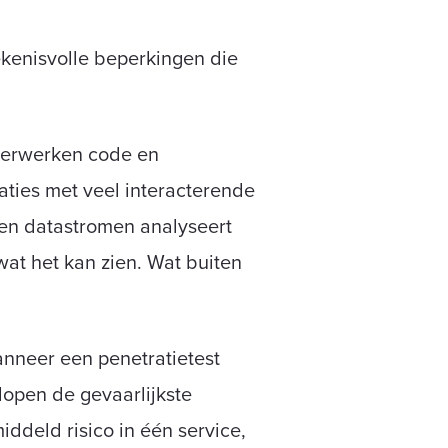
ekenisvolle beperkingen die
verwerken code en
aties met veel interacterende
den datastromen analyseert
wat het kan zien. Wat buiten
neer een penetratietest
 lopen de gevaarlijkste
deld risico in één service,