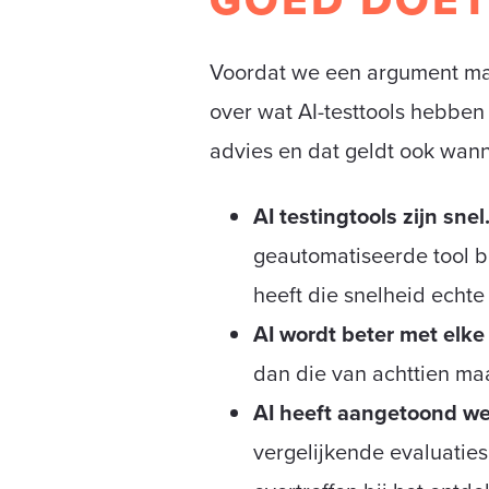
Voordat we een argument make
over wat AI-testtools hebben 
advies en dat geldt ook wann
AI testingtools zijn snel
geautomatiseerde tool b
heeft die snelheid echt
AI wordt beter met elke
dan die van achttien maa
AI heeft aangetoond wer
vergelijkende evaluatie