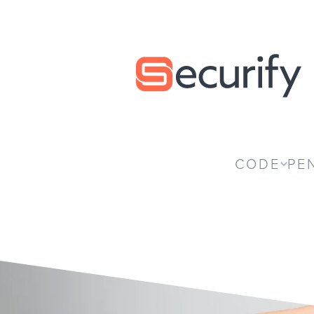
Securify home
CODE
PE