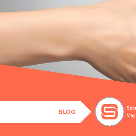
Secu
BLOG
May 