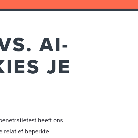
S. AI-
IES JE
penetratietest heeft ons
e relatief beperkte