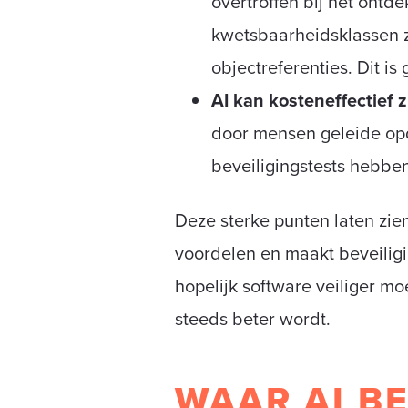
overtroffen bij het ont
kwetsbaarheidsklassen zo
objectreferenties. Dit is
AI kan kosteneffectief z
door mensen geleide opdr
beveiligingstests hebbe
Deze sterke punten laten zie
voordelen en maakt beveiligi
hopelijk software veiliger 
steeds beter wordt.
WAAR AI B