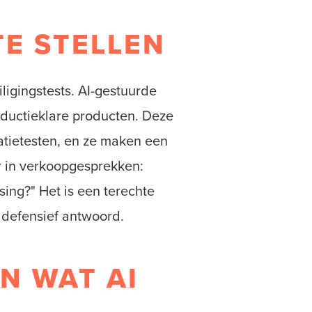
TE STELLEN
iligingstests. AI-gestuurde
oductieklare producten. Deze
catietesten, en ze maken een
r in verkoopgesprekken:
ng?" Het is een terechte
n defensief antwoord.
N WAT AI