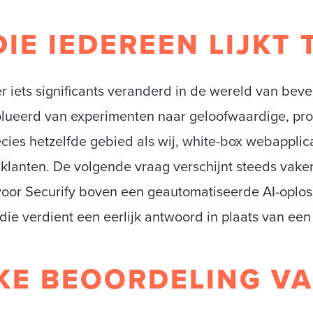
IE IEDEREEN LIJKT 
er iets significants veranderd in de wereld van beve
volueerd van experimenten naar geloofwaardige, pr
recies hetzelfde gebied als wij, white-box webappli
klanten. De volgende vraag verschijnt steeds vake
or Securify boven een geautomatiseerde AI-oplossi
 die verdient een eerlijk antwoord in plaats van ee
JKE BEOORDELING VA
T