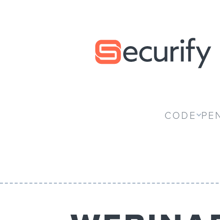
Securify home
CODE
PE