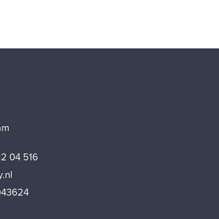
am
82 04 516
y.nl
43624