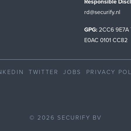
Responsible Discl
rd@securify.nl
GPG:
2CC6 9E7A 
E0AC 0101 CC82
NKEDIN
TWITTER
JOBS
PRIVACY PO
©
2026
SECURIFY BV