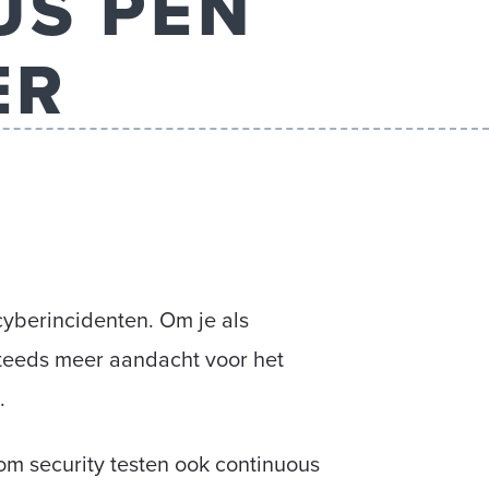
US PEN
ER
yberincidenten. Om je als
steeds meer aandacht voor het
.
om security testen ook continuous