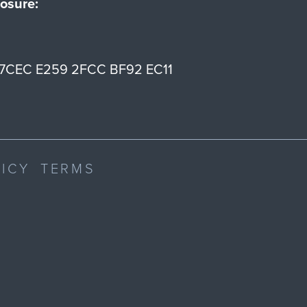
osure:
7CEC E259 2FCC BF92 EC11
LICY
TERMS