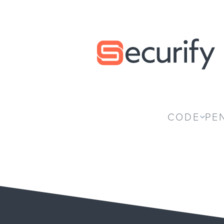
Securify home
CODE
PE