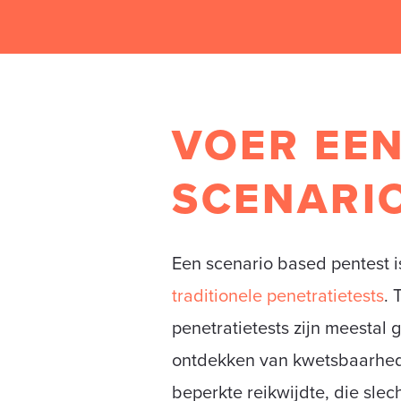
VOER EE
SCENARIO
Een scenario based pentest is
traditionele penetratietests
. 
penetratietests zijn meestal g
ontdekken van kwetsbaarhed
beperkte reikwijdte, die slec