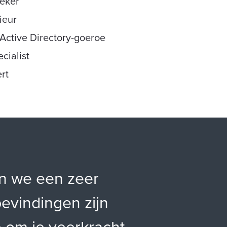
reker
ieur
Active Directory-goeroe
cialist
rt
en we een zeer
evindingen zijn