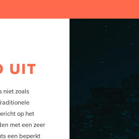
N
 UIT
 niet zoals
Traditionele
ericht op het
en met een zeer
hts een beperkt