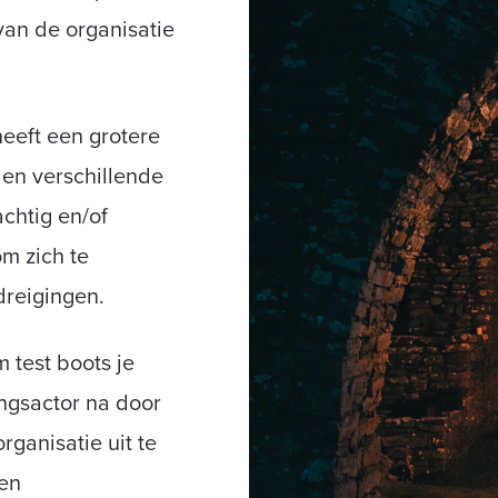
van de organisatie
eeft een grotere
 en verschillende
chtig en/of
om zich te
reigingen.
 test boots je
ngsactor na door
ganisatie uit te
 en