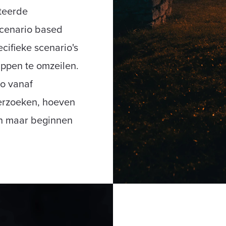
teerde
scenario based
ecifieke scenario's
appen te omzeilen.
io vanaf
erzoeken, hoeven
en maar beginnen