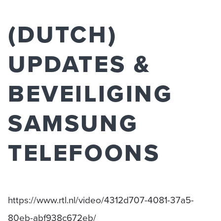
(DUTCH)
UPDATES &
BEVEILIGING
SAMSUNG
TELEFOONS
https://www.rtl.nl/video/4312d707-4081-37a5-
80eb-abf938c672eb/