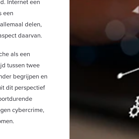
d. Internet een
s een
allemaal delen,
 aspect daarvan.
che als een
ijd tussen twee
nder begrijpen en
t dit perspectief
voortdurende
tegen cybercrime,
komen.