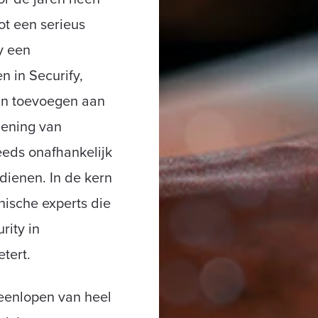
ot een serieus
ty een
 in Securify,
an toevoegen aan
lening van
teeds onafhankelijk
dienen. In de kern
hnische experts die
rity in
tert.
teenlopen van heel