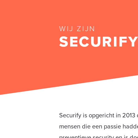
WIJ ZIJN
SECURIF
Securify is opgericht in 2013
mensen die een passie hadd
preventieve security en is do