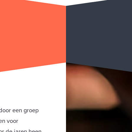
Y
 door een groep
en voor
or de jaren heen