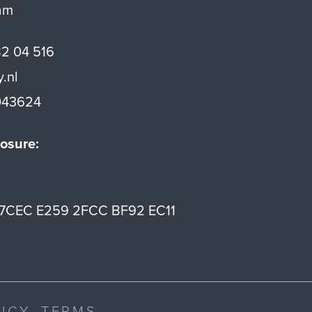
am
82 04 516
y.nl
43624
osure:
7CEC E259 2FCC BF92 EC11
LICY
TERMS