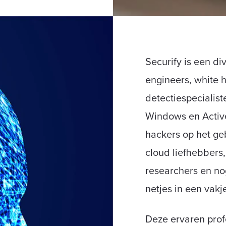
Securify is een di
engineers, white h
detectiespecialist
Windows en Active
hackers op het ge
cloud liefhebbers,
researchers en no
netjes in een vakj
Deze ervaren pro