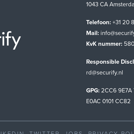
1043 CA Amsterd
Telefoon:
+31 20 
Mail:
info@securif
Securify home
KvK nummer:
580
Responsible Discl
rd@securify.nl
GPG:
2CC6 9E7A 
E0AC 0101 CC82
NKEDIN
TWITTER
JOBS
PRIVACY PO