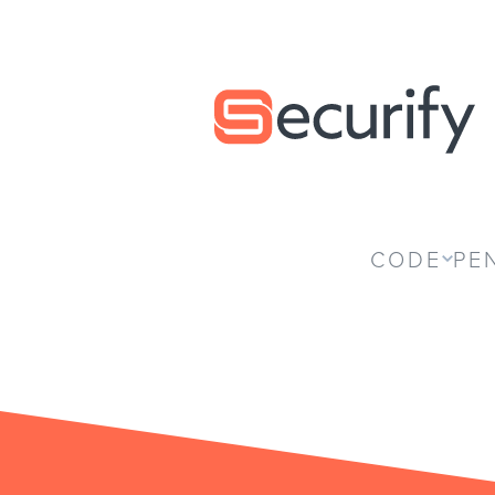
Securify home
CODE
PE