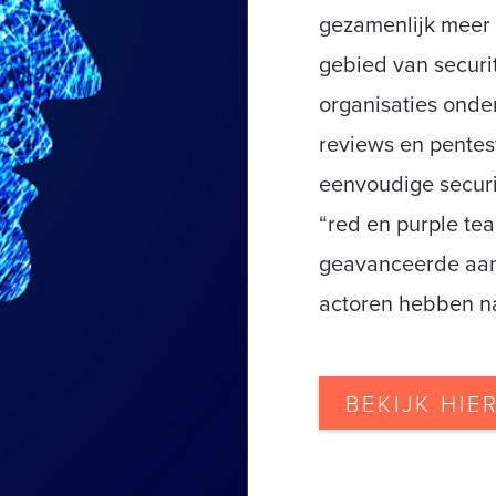
gezamenlijk meer 
gebied van securi
organisaties ond
reviews en pentest
eenvoudige securi
“red en purple te
geavanceerde aanv
actoren hebben n
BEKIJK HIE