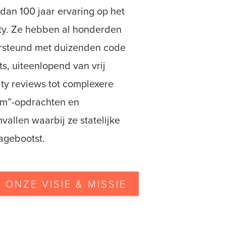
dan 100 jaar ervaring op het
ty. Ze hebben al honderden
ersteund met duizenden code
s, uiteenlopend van vrij
ty reviews tot complexere
am”-opdrachten en
allen waarbij ze statelijke
agebootst.
R ONZE VISIE & MISSIE