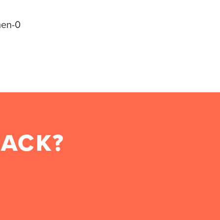
men-0
BACK?