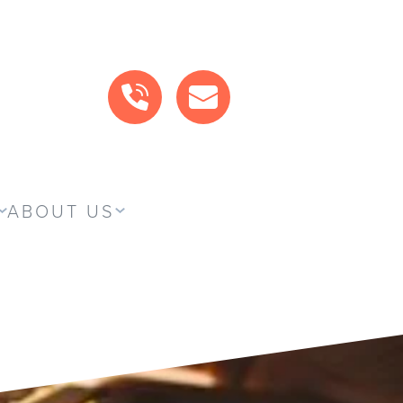
CALL US
MAIL US
ABOUT US