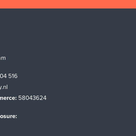
am
 04 516
y.nl
merce:
58043624
osure: