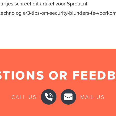
rtjes schreef dit artikel voor Sprout.nl:
l/technologie/3-tips-om-security-blunders-te-voorko
TIONS OR FEED
CALL US
MAIL US