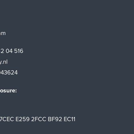
am
82 04 516
y.nl
43624
osure:
7CEC E259 2FCC BF92 EC11