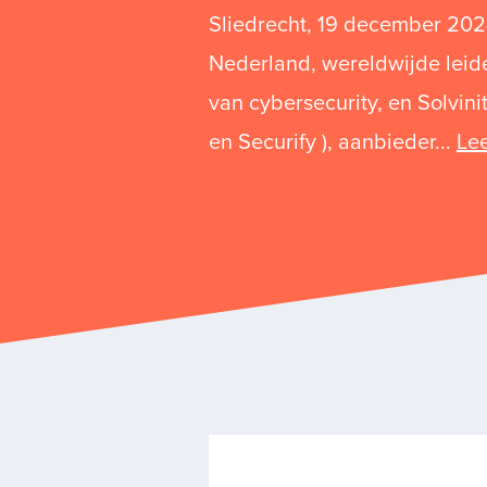
Sliedrecht, 19 december 20
Nederland, wereldwijde leid
van cybersecurity, en Solvini
en Securify ), aanbieder...
Lee