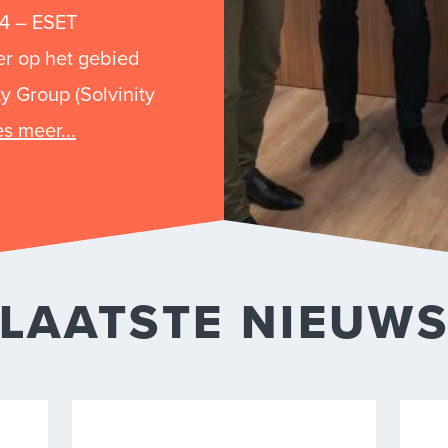
24 – ESET
er op het gebied
ty Group (Solvinity
s meer...
LAATSTE NIEUW