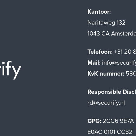
Kantoor:
Naritaweg 132
1043 CA Amsterd
Telefoon:
+31 20 
Mail:
info@securif
Securify home
KvK nummer:
580
Responsible Discl
rd@securify.nl
GPG:
2CC6 9E7A 
E0AC 0101 CC82