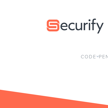
Securify home
CODE
PE